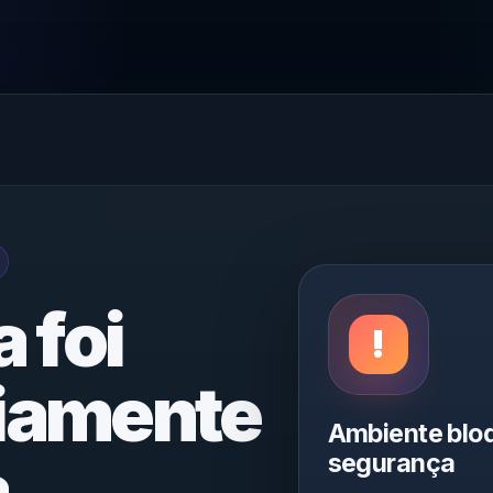
 foi
iamente
Ambiente blo
.
segurança