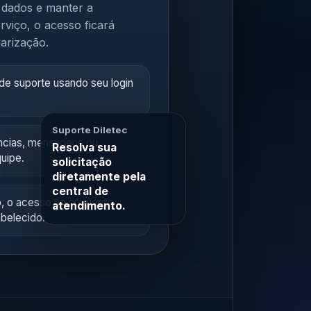
 dados e manter a
viço, o acesso ficará
arização.
 de suporte usando seu login
Suporte Diletec
ncias, mensagens ou
Resolva sua
uipe.
solicitação
diretamente pela
central de
o, o acesso ao ambiente
atendimento.
abelecido.