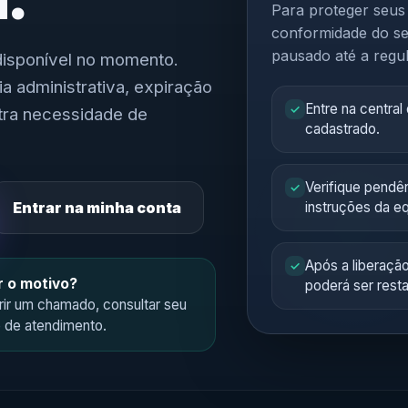
Para proteger seus
conformidade do ser
pausado até a regul
disponível no momento.
a administrativa, expiração
Entre na central
✓
utra necessidade de
cadastrado.
Verifique pendê
✓
Entrar na minha conta
instruções da eq
Após a liberaçã
✓
r o motivo?
poderá ser rest
brir um chamado, consultar seu
e de atendimento.